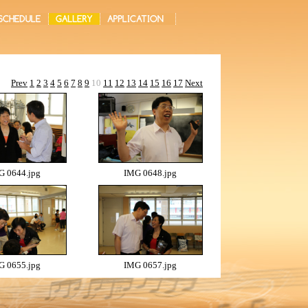
Prev
1
2
3
4
5
6
7
8
9
10
11
12
13
14
15
16
17
Next
G 0644.jpg
IMG 0648.jpg
G 0655.jpg
IMG 0657.jpg