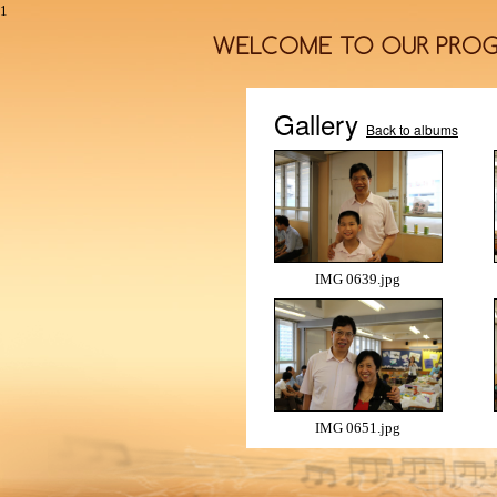
1
Gallery
Back to albums
IMG 0639.jpg
IMG 0651.jpg